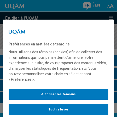
FR
EN
Étudier à l'UQAM
COURS
//
GEO8401
Didactique de la géographie
Préférences en matière de témoins
Nous utilisons des témoins (cookies) afin de collecter des
informations qui nous permettent d’améliorer votre
Description du cours
expérience sur le site, de vous proposer des contenus vidéo,
d’analyser les statistiques de fréquentation, etc. Vous
Horaire - Été 2026
pouvez personnaliser votre choix en sélectionnant
« Préférences ».
Horaire - Automne 2026
Autoriser les témoins
Horaire - Hiver 2027
Tout refuser