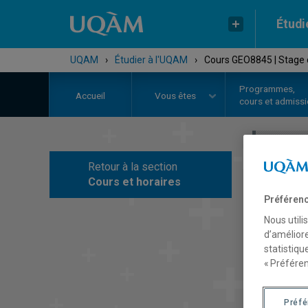
Étudi
UQAM
›
Étudier à l'UQAM
›
Cours GEO8845 | Stage 
Programmes,
Accueil
Vous êtes
cours et admiss
Retour à la section
C
Cours et horaires
Préférenc
Nous utili
d’améliore
statistiqu
« Préféren
Préf