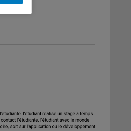
ine
: Géographie
étudiante, l'étudiant réalise un stage à temps
contact l'étudiante, l'étudiant avec le monde
oire, soit sur l'application ou le développement