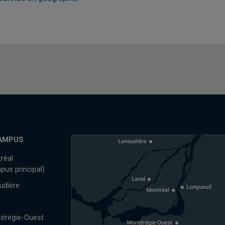
AMPUS
réal
pus principal)
udière
l
érégie-Ouest