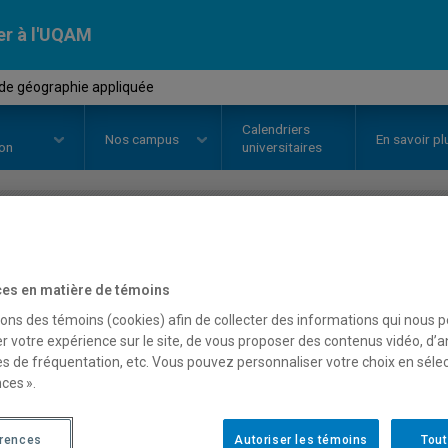
er à l'UQAM
de géographie appliquée
Calendriers
Nos
campus
En savoir pl
ion
universitaires
OURS
//
GEO8845
-
Stage de géog
es en matière de témoins
sons des témoins (cookies) afin de collecter des informations qui nous 
Description
Horaire - Été 2026
Horaire
r votre expérience sur le site, de vous proposer des contenus vidéo, d’a
es de fréquentation, etc. Vous pouvez personnaliser votre choix en séle
ces ».
érences
Autoriser les témoins
Tout