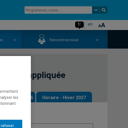
fr
en
us
Rencontrez-nous
raphie appliquée
permettent
 - Automne 2026
Horaire - Hiver 2027
nalyser les
ctionnant
 refuser