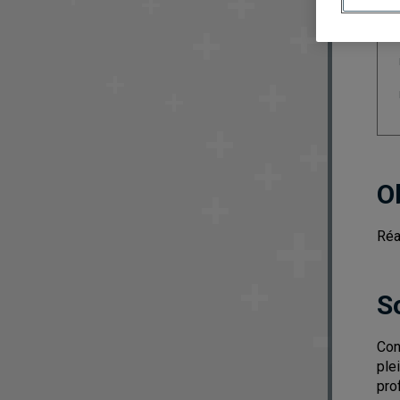
O
Réa
S
Con
ple
pro