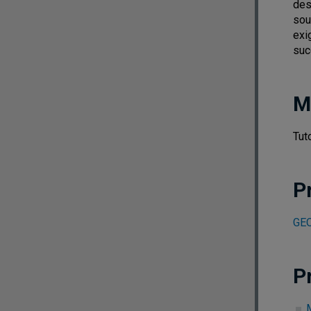
des
sou
exi
suc
M
Tut
P
GEO
P