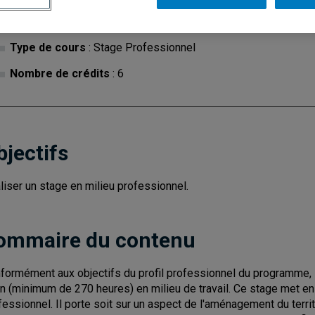
Cycle
: 2
Discipl
Type de cours
: Stage Professionnel
Nombre de crédits
: 6
bjectifs
liser un stage en milieu professionnel.
ommaire du contenu
formément aux objectifs du profil professionnel du programme, l'
in (minimum de 270 heures) en milieu de travail. Ce stage met en 
fessionnel. Il porte soit sur un aspect de l'aménagement du territ