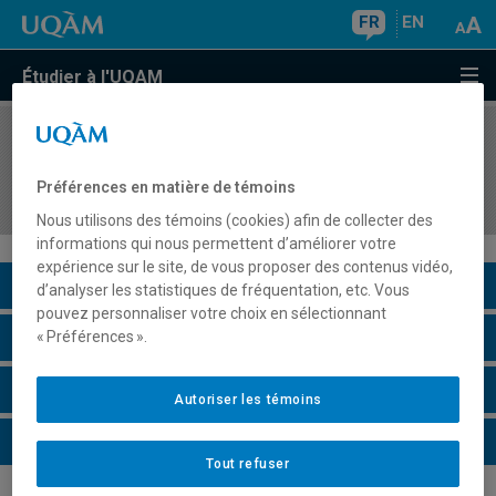
FR
EN
Étudier à l'UQAM
COURS
//
GHR500X
Cours hors Québec en gestion hôtelière et de
Préférences en matière de témoins
restauration (3 à 12 crédits)
Nous utilisons des témoins (cookies) afin de collecter des
informations qui nous permettent d’améliorer votre
expérience sur le site, de vous proposer des contenus vidéo,
Description du cours
d’analyser les statistiques de fréquentation, etc. Vous
pouvez personnaliser votre choix en sélectionnant
Horaire - Été 2026
« Préférences ».
Horaire - Automne 2026
Autoriser les témoins
Horaire - Hiver 2027
Tout refuser