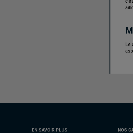
c'e
aill
M
Le 
ass
EN SAVOIR PLUS
NOS C