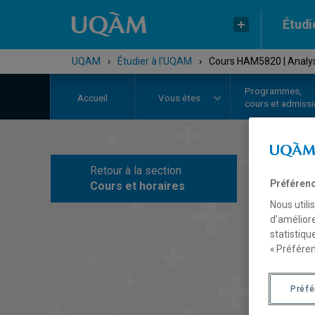
Étudi
UQAM
›
Étudier à l'UQAM
›
Cours HAM5820 | Analyse 
Programmes,
Accueil
Vous êtes
cours et admiss
Retour à la section
C
Préférenc
Cours et horaires
Nous utili
d’améliore
statistiqu
« Préféren
Préf