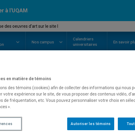
er à l'UQAM
des oeuvres d'art sur le site I
Calendriers
Nos
campus
En savoir pl
ion
universitaires
OURS
//
HAM5820
-
Analyse des o
es en matière de témoins
sons des témoins (cookies) afin de collecter des informations qui nous 
r votre expérience sur le site, de vous proposer des contenus vidéo, d’a
es de fréquentation, etc. Vous pouvez personnaliser votre choix en séle
Description
Horaire - Été 2026
Horaire
ces ».
érences
Autoriser les témoins
Tout