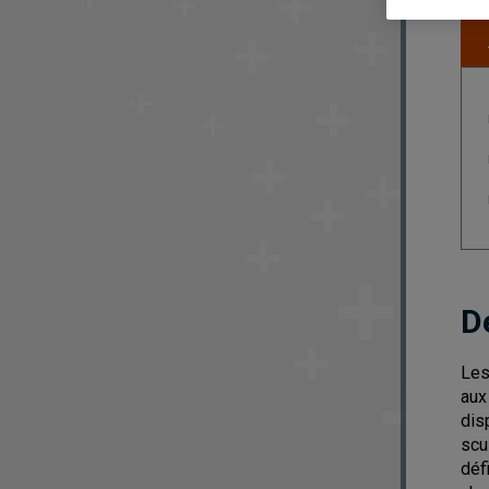
D
Les
aux
dis
scu
déf