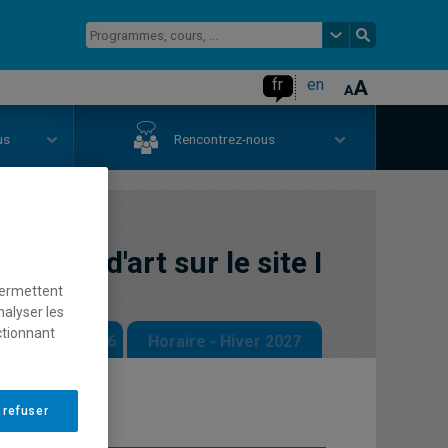
fr
en
us
Rencontrez-nous
euvres d'art sur le site I
permettent
nalyser les
ctionnant
 - Automne 2026
Horaire - Hiver 2027
 refuser