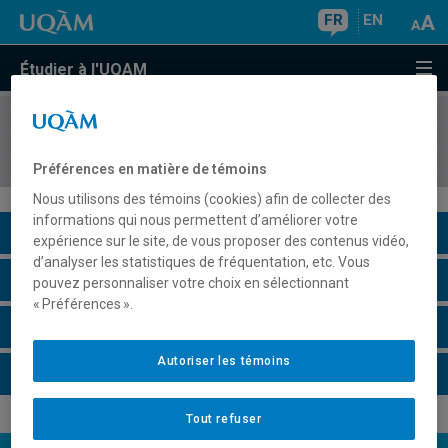
FR
EN
Étudier à l'UQAM
COURS
//
HAR1810
L'architecture de l'Antiquité au XVIIIe siècle
Préférences en matière de témoins
Nous utilisons des témoins (cookies) afin de collecter des
informations qui nous permettent d’améliorer votre
Description du cours
expérience sur le site, de vous proposer des contenus vidéo,
d’analyser les statistiques de fréquentation, etc. Vous
Horaire - Été 2026
pouvez personnaliser votre choix en sélectionnant
« Préférences ».
Horaire - Automne 2026
Autoriser les témoins
Horaire - Hiver 2027
Tout refuser