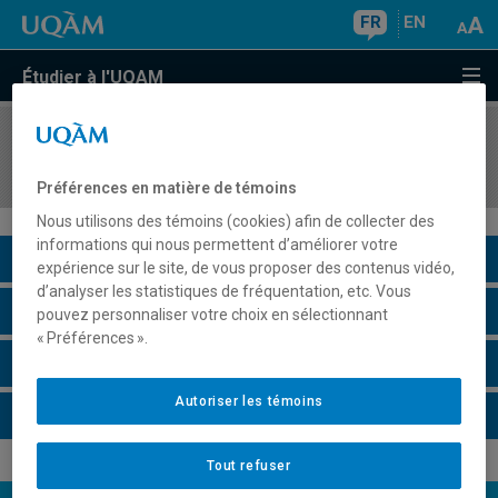
FR
EN
Étudier à l'UQAM
COURS
//
HAR3862
Art et nouvelles technologies
Préférences en matière de témoins
Nous utilisons des témoins (cookies) afin de collecter des
informations qui nous permettent d’améliorer votre
Description du cours
expérience sur le site, de vous proposer des contenus vidéo,
d’analyser les statistiques de fréquentation, etc. Vous
Horaire - Été 2026
pouvez personnaliser votre choix en sélectionnant
« Préférences ».
Horaire - Automne 2026
Autoriser les témoins
Horaire - Hiver 2027
Tout refuser