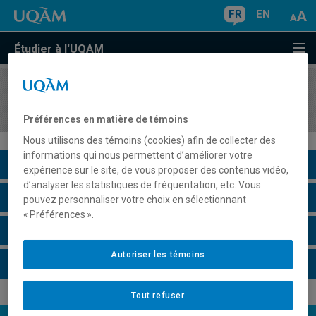
FR
EN
Étudier à l'UQAM
COURS
//
HAR8105
L'art et les théories psychanalytiques
Préférences en matière de témoins
Nous utilisons des témoins (cookies) afin de collecter des
informations qui nous permettent d’améliorer votre
Description du cours
expérience sur le site, de vous proposer des contenus vidéo,
d’analyser les statistiques de fréquentation, etc. Vous
Horaire - Été 2026
pouvez personnaliser votre choix en sélectionnant
« Préférences ».
Horaire - Automne 2026
Autoriser les témoins
Horaire - Hiver 2027
Tout refuser