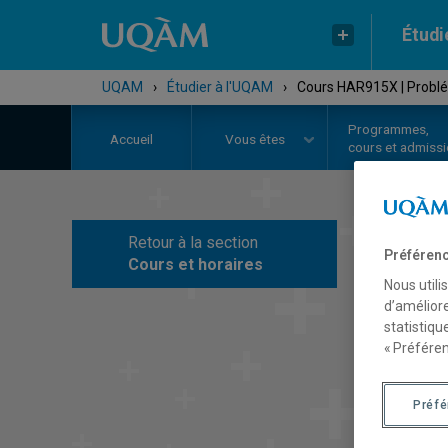
Étudi
UQAM
›
Étudier à l'UQAM
›
Cours HAR915X | Problém
Programmes,
Accueil
Vous êtes
cours et admiss
Retour à la section
C
Préférenc
Cours et horaires
Nous utili
d’améliore
statistiqu
« Préféren
Préf