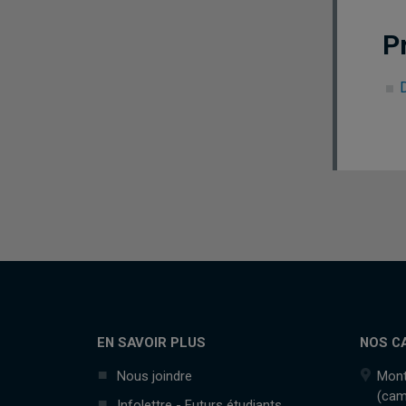
P
D
EN SAVOIR PLUS
NOS C
Nous joindre
Mont
(cam
Infolettre - Futurs étudiants