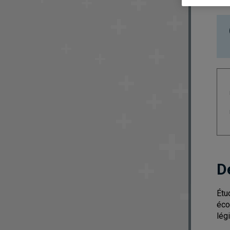
D
Étu
éco
lég