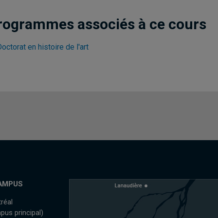
rogrammes associés à ce cours
octorat en histoire de l'art
AMPUS
réal
pus principal)