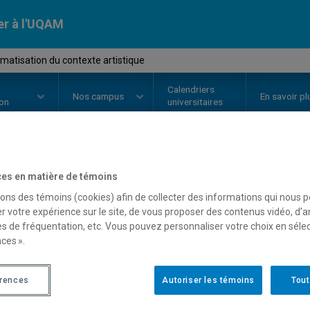
er à l'UQAM
atisation du contexte artistique
Calendriers
Nos
campus
En savoir pl
ion
universitaires
OURS
//
HAR915X
-
Problématisa
es en matière de témoins
sons des témoins (cookies) afin de collecter des informations qui nous 
artistique
r votre expérience sur le site, de vous proposer des contenus vidéo, d’a
es de fréquentation, etc. Vous pouvez personnaliser votre choix en séle
ces ».
Description
Horaire - Été 2026
Horaire
érences
Autoriser les témoins
Tout