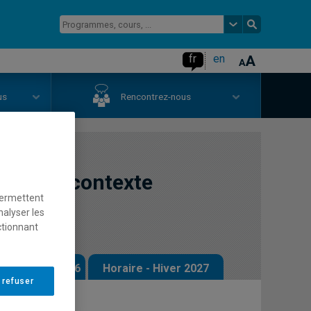
fr
en
us
Rencontrez-nous
tion du contexte
permettent
nalyser les
ctionnant
 - Automne 2026
Horaire - Hiver 2027
 refuser