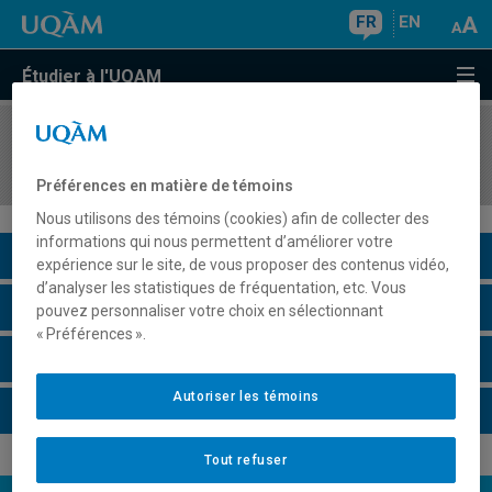
FR
EN
Étudier à l'UQAM
COURS
//
HIS2220
Introduction à l'histoire du Moyen Âge
Préférences en matière de témoins
Nous utilisons des témoins (cookies) afin de collecter des
informations qui nous permettent d’améliorer votre
Description du cours
expérience sur le site, de vous proposer des contenus vidéo,
d’analyser les statistiques de fréquentation, etc. Vous
Horaire - Été 2026
pouvez personnaliser votre choix en sélectionnant
« Préférences ».
Horaire - Automne 2026
Autoriser les témoins
Horaire - Hiver 2027
Tout refuser