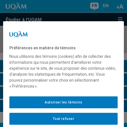
FR
EN
Étudier à l'UQAM
COURS
//
HIS4021
Histoire numérique en milieux de pratique
Préférences en matière de témoins
Nous utilisons des témoins (cookies) afin de collecter des
informations qui nous permettent d’améliorer votre
Description du cours
expérience sur le site, de vous proposer des contenus vidéo,
d’analyser les statistiques de fréquentation, etc. Vous
Horaire - Été 2026
pouvez personnaliser votre choix en sélectionnant
« Préférences ».
Horaire - Automne 2026
Autoriser les témoins
Horaire - Hiver 2027
Tout refuser