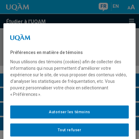
FR
EN
Étudier à l'UQAM
COURS
//
HIS4113
Le Proche-Orient ancien : Mésopotamie et
Préférences en matière de témoins
Levant
Nous utilisons des témoins (cookies) afin de collecter des
informations qui nous permettent d’améliorer votre
expérience sur le site, de vous proposer des contenus vidéo,
Description du cours
d’analyser les statistiques de fréquentation, etc. Vous
pouvez personnaliser votre choix en sélectionnant
Horaire - Été 2026
« Préférences ».
Horaire - Automne 2026
Autoriser les témoins
Horaire - Hiver 2027
Tout refuser