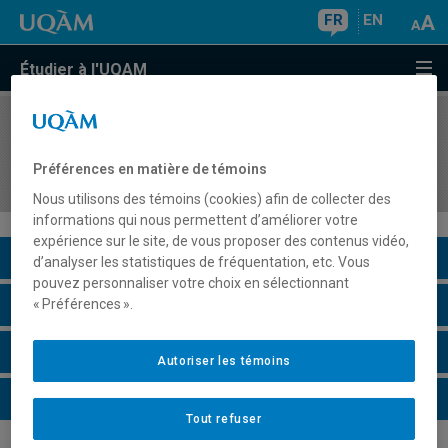
FR
EN
Étudier à l'UQAM
COURS
//
HIS4202
Habiter le monde médiéval (Ve-XVe siècles) :
Préférences en matière de témoins
espaces, environnement, territoires
Nous utilisons des témoins (cookies) afin de collecter des
informations qui nous permettent d’améliorer votre
expérience sur le site, de vous proposer des contenus vidéo,
Description du cours
d’analyser les statistiques de fréquentation, etc. Vous
pouvez personnaliser votre choix en sélectionnant
Horaire - Été 2026
« Préférences ».
Horaire - Automne 2026
Autoriser les témoins
Horaire - Hiver 2027
Tout refuser