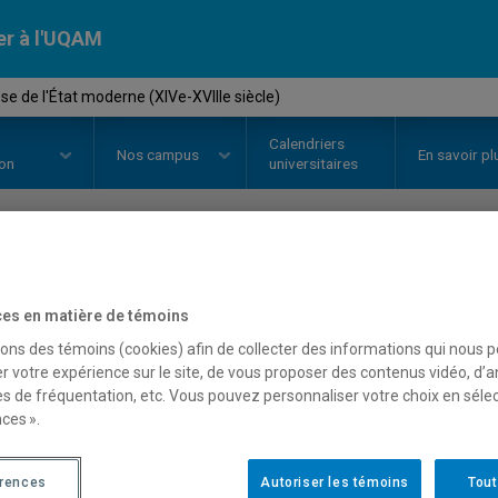
er à l'UQAM
se de l'État moderne (XIVe-XVIIIe siècle)
Calendriers
Nos
campus
En savoir pl
ion
universitaires
OURS
//
HIS4269
-
La genèse de l
es en matière de témoins
XVIIIe siècle)
sons des témoins (cookies) afin de collecter des informations qui nous 
r votre expérience sur le site, de vous proposer des contenus vidéo, d’a
es de fréquentation, etc. Vous pouvez personnaliser votre choix en séle
ces ».
Description
Horaire - Été 2026
Horaire
érences
Autoriser les témoins
Tout