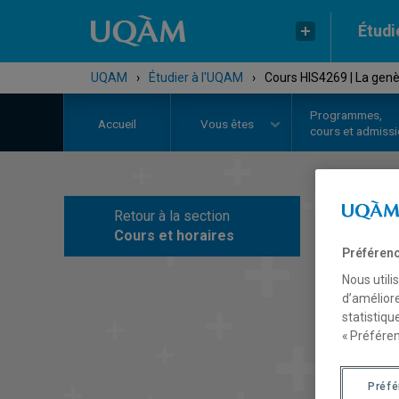
Étudi
UQAM
›
Étudier à l'UQAM
›
Cours HIS4269 | La genè
Programmes,
Accueil
Vous êtes
cours et admiss
Retour à la section
C
Cours et horaires
Préférenc
Nous utili
d’améliore
statistiqu
« Préféren
Préf