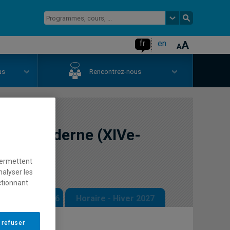
fr
en
us
Rencontrez-nous
'État moderne (XIVe-
permettent
nalyser les
ctionnant
 - Automne 2026
Horaire - Hiver 2027
 refuser