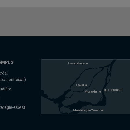
AMPUS
réal
pus principal)
udière
l
érégie-Ouest