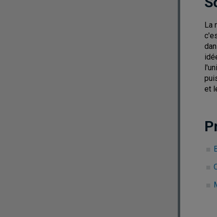
S
La 
c'e
dan
idé
l'u
pui
et 
P
B
C