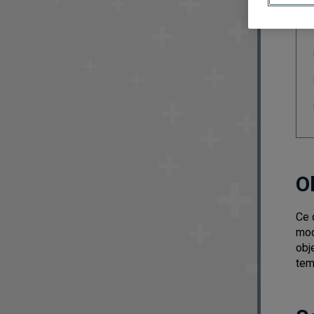
O
Ce 
mod
obj
tem