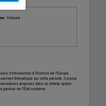
ine
: Histoire
ours d'Introduction à l'histoire de l'Europe
sement thématique sur cette période. Il a pour
nnaissances acquises dans ce champ spatio-
 la genèse de l'État moderne.