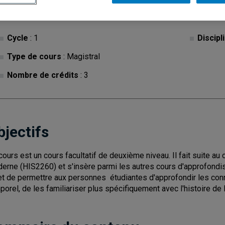
Cycle
: 1
Discipl
Type de cours
: Magistral
Nombre de crédits
: 3
bjectifs
cours est un cours facultatif de deuxième niveau. Il fait suite au c
erne (HIS2260) et s'insère parmi les autres cours d'approfondis
et de permettre aux personnes étudiantes d'approfondir les co
porel, de les familiariser plus spécifiquement avec l'histoire de