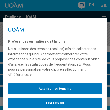
FR
EN
Étudier à l'UQAM
COURS
//
HIS4443
Histoire de la famille américaine
Préférences en matière de témoins
Nous utilisons des témoins (cookies) afin de collecter des
informations qui nous permettent d’améliorer votre
Description du cours
expérience sur le site, de vous proposer des contenus vidéo,
d’analyser les statistiques de fréquentation, etc. Vous
Horaire - Été 2026
pouvez personnaliser votre choix en sélectionnant
« Préférences ».
Horaire - Automne 2026
Autoriser les témoins
Horaire - Hiver 2027
Tout refuser