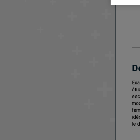
D
Exa
étu
esc
mod
fam
idé
le 