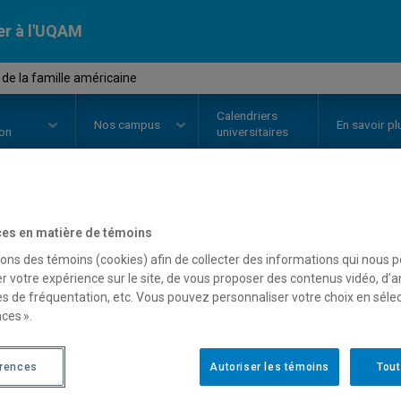
er à l'UQAM
 de la famille américaine
Calendriers
Nos
campus
En savoir pl
ion
universitaires
OURS
//
HIS4443
-
Histoire de la
es en matière de témoins
sons des témoins (cookies) afin de collecter des informations qui nous 
r votre expérience sur le site, de vous proposer des contenus vidéo, d’a
es de fréquentation, etc. Vous pouvez personnaliser votre choix en séle
Description
Horaire - Été 2026
Horaire
ces ».
érences
Autoriser les témoins
Tout