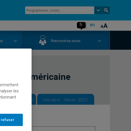
fr
en
us
Rencontrez-nous
 famille américaine
permettent
nalyser les
ctionnant
 - Automne 2026
Horaire - Hiver 2027
 refuser