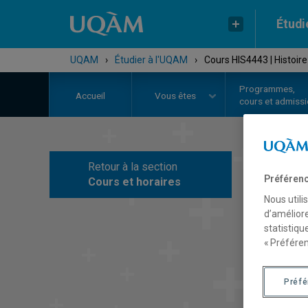
Étudi
UQAM
›
Étudier à l'UQAM
›
Cours HIS4443 | Histoire
Programmes,
Accueil
Vous êtes
cours et admiss
Retour à la section
C
Préférenc
Cours et horaires
Nous utili
d’améliore
statistiqu
« Préféren
Préf