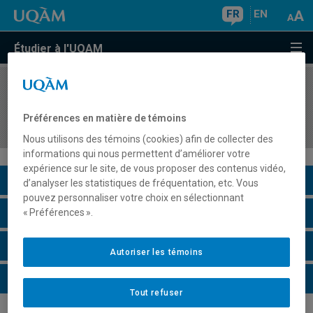
FR
EN
Étudier à l'UQAM
COURS
//
HIS4512
Droit et pouvoir colonial au Canada, XVIe-XIXe
Préférences en matière de témoins
siècles
Nous utilisons des témoins (cookies) afin de collecter des
informations qui nous permettent d’améliorer votre
expérience sur le site, de vous proposer des contenus vidéo,
Description du cours
d’analyser les statistiques de fréquentation, etc. Vous
pouvez personnaliser votre choix en sélectionnant
Horaire - Été 2026
« Préférences ».
Horaire - Automne 2026
Autoriser les témoins
Horaire - Hiver 2027
Tout refuser