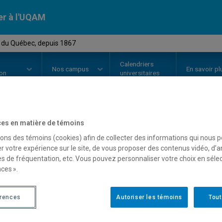
er à l'UQAM
e du Québec, depuis 1867
Calendriers
Nos
campus
En savoir pl
ion
universitaires
es en matière de témoins
OURS
//
HIS4521
-
Histoire du Qu
sons des témoins (cookies) afin de collecter des informations qui nous 
r votre expérience sur le site, de vous proposer des contenus vidéo, d’a
es de fréquentation, etc. Vous pouvez personnaliser votre choix en séle
Description
Horaire - Été 2026
Horaire
ces ».
érences
Autoriser les témoins
Tout