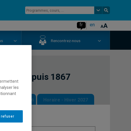
fr
en
us
Rencontrez-nous
ébec, depuis 1867
permettent
nalyser les
ctionnant
 - Automne 2026
Horaire - Hiver 2027
 refuser