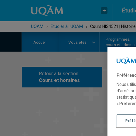
Étudi
UQAM
›
Étudier à l'UQAM
›
Cours HIS4521 | Histoir
Programmes,
Accueil
Vous êtes
cours et admiss
Retour à la section
Préférenc
C
Cours et horaires
Nous utili
d’améliore
statistiqu
« Préféren
Préf