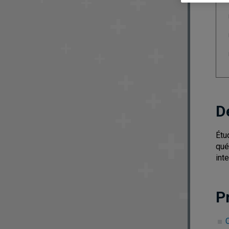
D
Étu
qué
inte
P