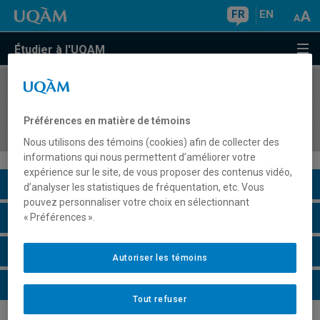
FR
EN
Étudier à l'UQAM
COURS
//
HIS4524
Culture ouvrière et militantisme dans l'histoire
Préférences en matière de témoins
québécoise et canadienne
Nous utilisons des témoins (cookies) afin de collecter des
informations qui nous permettent d’améliorer votre
expérience sur le site, de vous proposer des contenus vidéo,
Description du cours
d’analyser les statistiques de fréquentation, etc. Vous
pouvez personnaliser votre choix en sélectionnant
Horaire - Été 2026
« Préférences ».
Horaire - Automne 2026
Autoriser les témoins
Horaire - Hiver 2027
Tout refuser