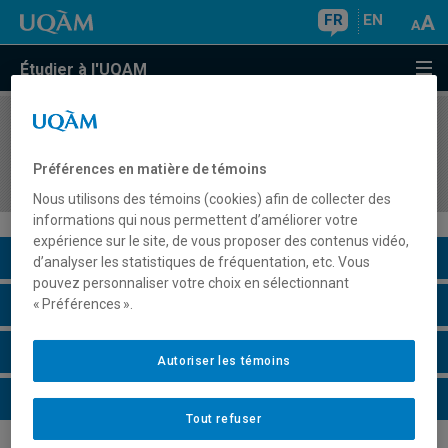
FR
EN
Étudier à l'UQAM
COURS
//
HIS4524
Culture ouvrière et militantisme dans l'histoire
Préférences en matière de témoins
québécoise et canadienne
Nous utilisons des témoins (cookies) afin de collecter des
informations qui nous permettent d’améliorer votre
expérience sur le site, de vous proposer des contenus vidéo,
Description du cours
d’analyser les statistiques de fréquentation, etc. Vous
pouvez personnaliser votre choix en sélectionnant
Horaire - Été 2026
« Préférences ».
Horaire - Automne 2026
Autoriser les témoins
Horaire - Hiver 2027
Tout refuser