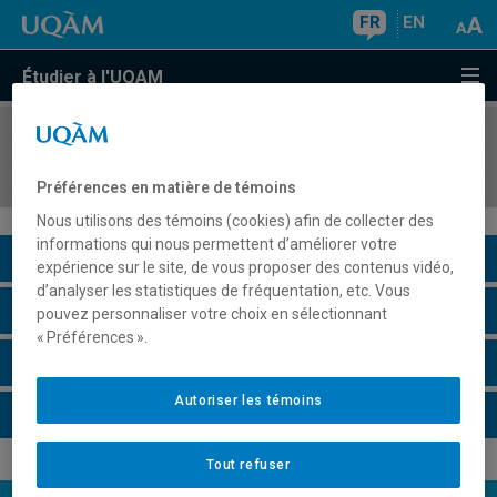
FR
EN
Étudier à l'UQAM
COURS
//
HIS4582
1837-1838 : les Rébellions
Préférences en matière de témoins
Nous utilisons des témoins (cookies) afin de collecter des
informations qui nous permettent d’améliorer votre
Description du cours
expérience sur le site, de vous proposer des contenus vidéo,
d’analyser les statistiques de fréquentation, etc. Vous
Horaire - Été 2026
pouvez personnaliser votre choix en sélectionnant
« Préférences ».
Horaire - Automne 2026
Autoriser les témoins
Horaire - Hiver 2027
Tout refuser