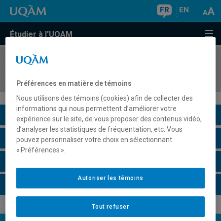
FR
EN
Étudier à l'UQAM
COURS
//
HIS4622
Le Japon et le monde (XVIIe-XXe siècles)
Préférences en matière de témoins
Nous utilisons des témoins (cookies) afin de collecter des
informations qui nous permettent d’améliorer votre
Description du cours
expérience sur le site, de vous proposer des contenus vidéo,
d’analyser les statistiques de fréquentation, etc. Vous
Horaire - Été 2026
pouvez personnaliser votre choix en sélectionnant
« Préférences ».
Horaire - Automne 2026
Autoriser les témoins
Horaire - Hiver 2027
Tout refuser