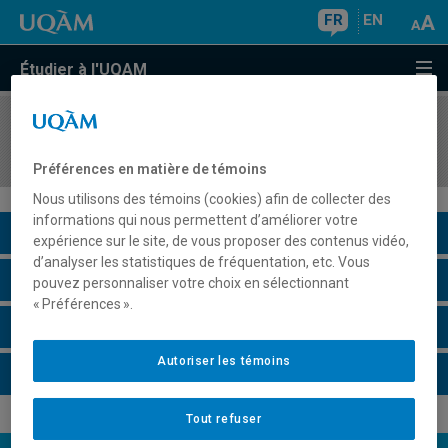
FR
EN
Étudier à l'UQAM
COURS
//
HIS4639
Histoire des guerres du Vietnam (1945-1991)
Préférences en matière de témoins
Nous utilisons des témoins (cookies) afin de collecter des
informations qui nous permettent d’améliorer votre
Description du cours
expérience sur le site, de vous proposer des contenus vidéo,
d’analyser les statistiques de fréquentation, etc. Vous
Horaire - Été 2026
pouvez personnaliser votre choix en sélectionnant
« Préférences ».
Horaire - Automne 2026
Autoriser les témoins
Horaire - Hiver 2027
Tout refuser