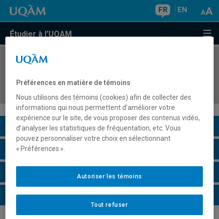
FR
EN
Étudier à l'UQAM
COURS
//
HIS4722
Sciences et techniques dans l'histoire des
Préférences en matière de témoins
sociétés occidentales I
Nous utilisons des témoins (cookies) afin de collecter des
informations qui nous permettent d’améliorer votre
expérience sur le site, de vous proposer des contenus vidéo,
Description du cours
d’analyser les statistiques de fréquentation, etc. Vous
pouvez personnaliser votre choix en sélectionnant
Horaire - Été 2026
« Préférences ».
Horaire - Automne 2026
Autoriser les témoins
Horaire - Hiver 2027
Tout refuser