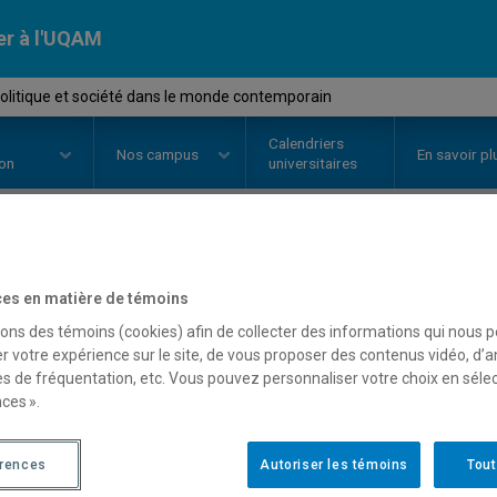
er à l'UQAM
politique et société dans le monde contemporain
Calendriers
Nos
campus
En savoir pl
ion
universitaires
OURS
//
HIS4820
-
Sport, politiqu
es en matière de témoins
monde contemporain
sons des témoins (cookies) afin de collecter des informations qui nous 
r votre expérience sur le site, de vous proposer des contenus vidéo, d’a
es de fréquentation, etc. Vous pouvez personnaliser votre choix en séle
ces ».
Description
Horaire - Été 2026
Horaire
érences
Autoriser les témoins
Tout