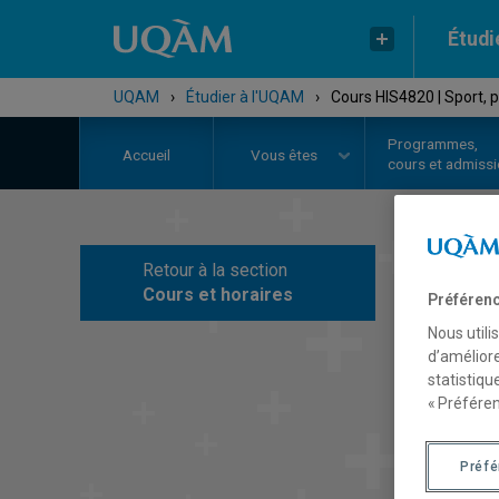
Étudi
UQAM
›
Étudier à l'UQAM
›
Cours HIS4820 | Sport, 
Programmes,
Accueil
Vous êtes
cours et admiss
Retour à la section
C
Cours et horaires
Préférenc
Nous utili
d’améliore
statistiqu
« Préféren
Préf