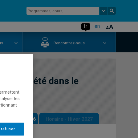
fr
en
us
Rencontrez-nous
e et société dans le
permettent
nalyser les
ctionnant
 - Automne 2026
Horaire - Hiver 2027
 refuser