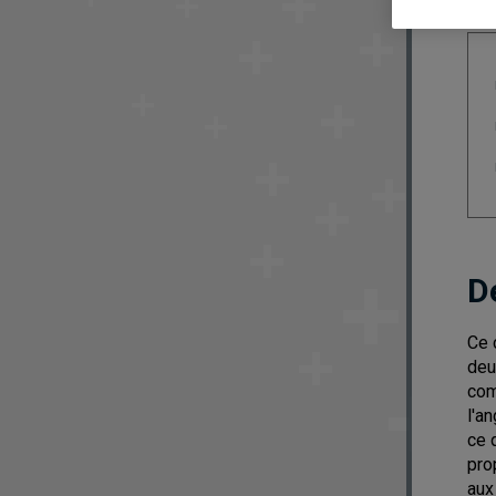
D
Ce 
deu
com
l'a
ce 
pro
aux