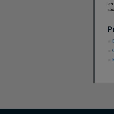
les
spo
P
B
C