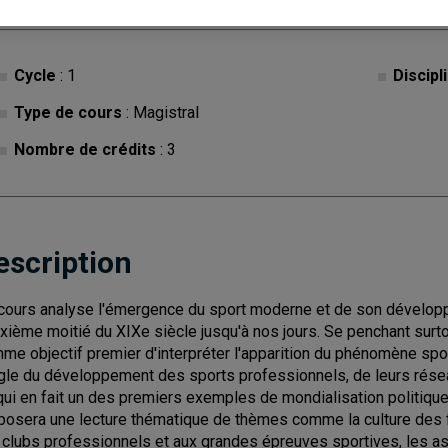
Cycle
: 1
Discipl
Type de cours
: Magistral
Nombre de crédits
: 3
escription
cours analyse l'émergence du sport moderne et de son dévelop
xième moitié du XIXe siècle jusqu'à nos jours. Se penchant surto
me objectif premier d'interpréter l'apparition du phénomène spo
ngle du développement des sports professionnels, de leurs rés
qui en fait un des premiers exemples de mondialisation politique 
posera une lecture thématique de thèmes comme la culture des f
 clubs professionnels et aux grandes épreuves sportives, les asp