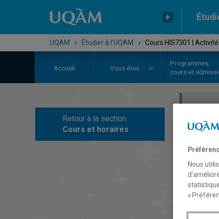
Étudi
UQAM
›
Étudier à l'UQAM
›
Cours HIS7301 | Activit
Programmes,
Accueil
Vous êtes
cours et admiss
Retour à la section
C
Cours et horaires
Préférenc
Nous utili
d’améliore
statistiqu
« Préféren