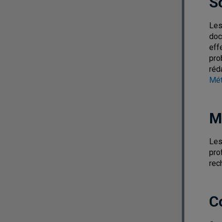
S
Les
doc
eff
pro
réd
Mét
M
Les
pro
rec
C