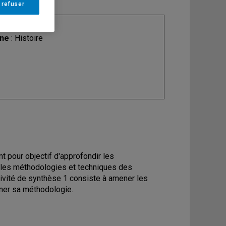
 refuser
ine
: Histoire
t pour objectif d'approfondir les
 les méthodologies et techniques des
tivité de synthèse 1 consiste à amener les
iner sa méthodologie.