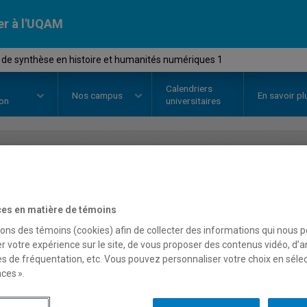
er à l'UQAM
é de synthèse en histoire et humanités numériques 1
Calendriers
Nos
campus
En savoir pl
ion
universitaires
OURS
//
HIS7301
-
Activité de syn
humanités numériques 
es en matière de témoins
sons des témoins (cookies) afin de collecter des informations qui nous 
r votre expérience sur le site, de vous proposer des contenus vidéo, d’a
es de fréquentation, etc. Vous pouvez personnaliser votre choix en séle
Description
Horaire - Été 2026
Horaire
ces ».