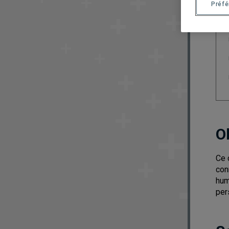
Préf
O
Ce 
con
hum
per