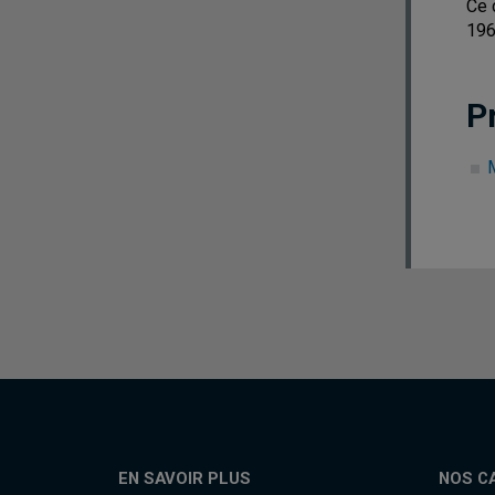
Ce 
196
P
M
EN SAVOIR PLUS
NOS C