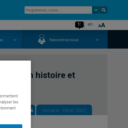
fr
en
us
Rencontrez-nous
thèse en histoire et
1
permettent
nalyser les
ctionnant
 - Automne 2026
Horaire - Hiver 2027