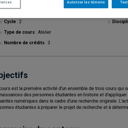
érences
Autoriser les témoins
Tout
Cycle
: 2
Discipl
Type de cours
: Atelier
Nombre de crédits
: 3
bjectifs
cours est la première activité d'un ensemble de trois cours qui on
naissances des personnes étudiantes en histoire et d'appliquer
anités numériques dans le cadre d'une recherche originale. L'ac
sonnes étudiantes à préparer le projet de recherche et à déterm