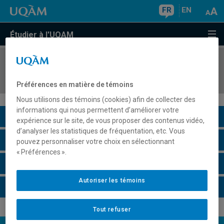
FR
EN
Étudier à l'UQAM
COURS
//
HIS9052
Atelier de recherche III
Préférences en matière de témoins
Nous utilisons des témoins (cookies) afin de collecter des
informations qui nous permettent d’améliorer votre
Description du cours
expérience sur le site, de vous proposer des contenus vidéo,
d’analyser les statistiques de fréquentation, etc. Vous
Horaire - Été 2026
pouvez personnaliser votre choix en sélectionnant
« Préférences ».
Horaire - Automne 2026
Autoriser les témoins
Horaire - Hiver 2027
Tout refuser