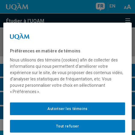
FR
EN
Étudier à l'UQAM
COURS
//
INF4150
Interfaces personnes-machines
Préférences en matière de témoins
Nous utilisons des témoins (cookies) afin de collecter des
informations qui nous permettent d’améliorer votre
Description du cours
expérience sur le site, de vous proposer des contenus vidéo,
d’analyser les statistiques de fréquentation, etc. Vous
Horaire - Été 2026
pouvez personnaliser votre choix en sélectionnant
« Préférences ».
Horaire - Automne 2026
Autoriser les témoins
Horaire - Hiver 2027
Tout refuser