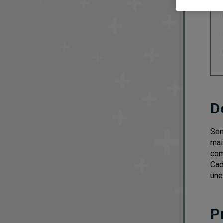
D
Sen
mai
com
Cad
une
P