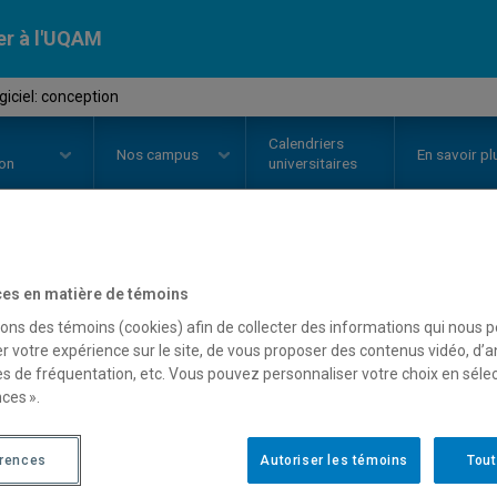
er à l'UQAM
giciel: conception
Calendriers
Nos
campus
En savoir pl
ion
universitaires
OURS
//
INF5153
-
Génie logiciel
es en matière de témoins
sons des témoins (cookies) afin de collecter des informations qui nous 
r votre expérience sur le site, de vous proposer des contenus vidéo, d’a
es de fréquentation, etc. Vous pouvez personnaliser votre choix en séle
Description
Horaire - Été 2026
Horaire
ces ».
érences
Autoriser les témoins
Tout