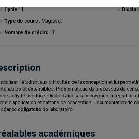
Cycle
: 1
Discipl
Type de cours
: Magistral
Nombre de crédits
: 3
escription
sibiliser l'étudiant aux difficultés de la conception et lui permett
ntenables et extensibles. Problématique du processus de concept
me activité créatrice. Outils d'aide à la conception. Intégration 
res d'application et patrons de conception. Documentation de co
 séance obligatoire de laboratoire.
réalables académiques