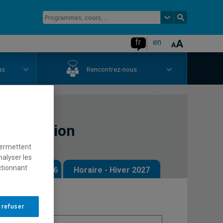
fr
en
us
Rencontrez-nous
: conception
permettent
nalyser les
ctionnant
 - Automne 2026
Horaire - Hiver 2027
 refuser