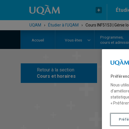
Étudi
UQAM
›
Étudier à l'UQAM
›
Cours INF5153 | Génie lo
Programmes,
Accueil
Vous êtes
cours et admiss
Retour à la section
C
Cours et horaires
Préférenc
Nous utili
d’améliore
statistiqu
« Préféren
Préf