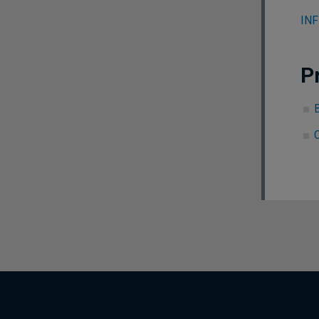
INF
P
B