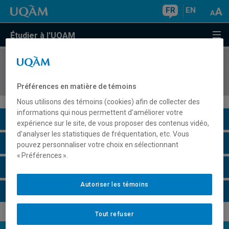
FR
EN
Étudier à l'UQAM
COURS
//
INF600X
Sujets spéciaux en informatique et génie logiciel
Préférences en matière de témoins
Nous utilisons des témoins (cookies) afin de collecter des
informations qui nous permettent d’améliorer votre
Description du cours
expérience sur le site, de vous proposer des contenus vidéo,
d’analyser les statistiques de fréquentation, etc. Vous
Horaire - Été 2026
pouvez personnaliser votre choix en sélectionnant
« Préférences ».
Horaire - Automne 2026
Autoriser les témoins
Horaire - Hiver 2027
Tout refuser