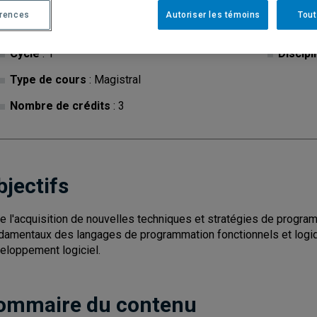
érences
Autoriser les témoins
Tout
Cycle
: 1
Discipl
Type de cours
: Magistral
Nombre de crédits
: 3
bjectifs
re l'acquisition de nouvelles techniques et stratégies de progr
damentaux des langages de programmation fonctionnels et logiq
eloppement logiciel.
ommaire du contenu