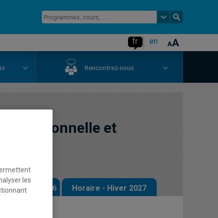
fr
en
us
Rencontrez-nous
 fonctionnelle et
permettent
nalyser les
 - Automne 2026
Horaire - Hiver 2027
ctionnant