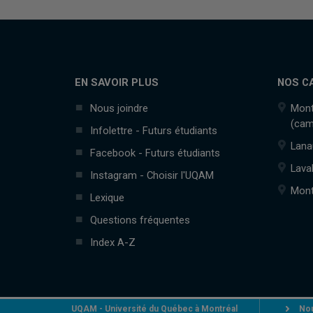
EN SAVOIR PLUS
NOS C
Nous joindre
Mont
(cam
Infolettre - Futurs étudiants
Lana
Facebook - Futurs étudiants
Lava
Instagram - Choisir l'UQAM
Mont
Lexique
Questions fréquentes
Index A-Z
UQAM - Université du Québec à Montréal
Nou