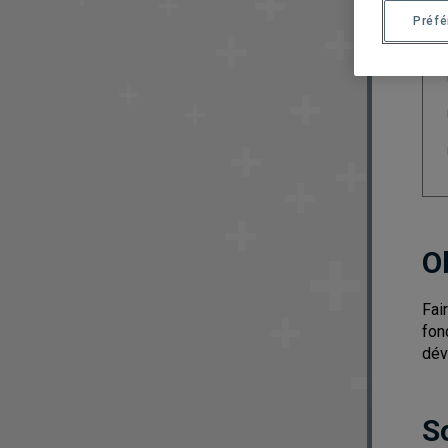
Préf
O
Fai
fon
dév
S