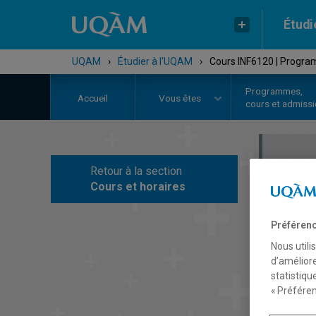
Étudi
UQAM
›
Étudier à l'UQAM
›
Cours INF6120 | Program
Programmes,
Accueil
Vous êtes
cours et admiss
Retour à la section
C
Cours et horaires
Préférenc
Nous utili
d’améliore
statistiqu
« Préféren