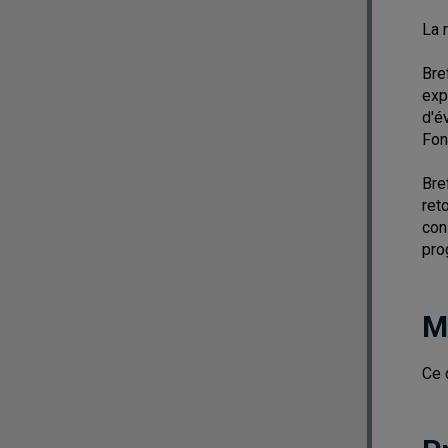
La 
Bre
exp
d'é
Fon
Bre
ret
con
pro
M
Ce 