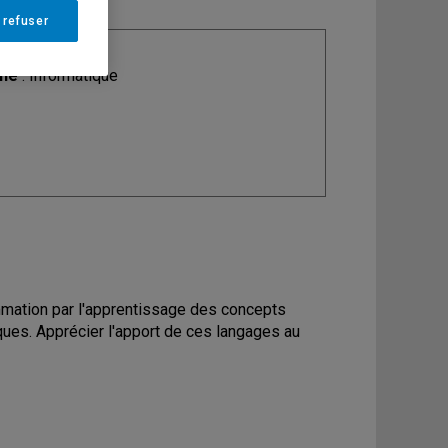
 refuser
ine
: Informatique
ammation par l'apprentissage des concepts
ues. Apprécier l'apport de ces langages au