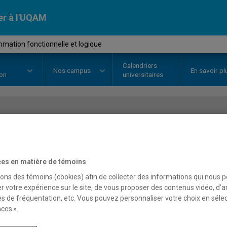
er à l'UQAM
mation fonctionnelle et logique
Calendriers
Nos
campus
En savoir pl
ion
universitaires
OURS
//
INF6120
-
Programmation
logique
es en matière de témoins
sons des témoins (cookies) afin de collecter des informations qui nous 
r votre expérience sur le site, de vous proposer des contenus vidéo, d’a
Description
Horaire - Été 2026
Horaire
es de fréquentation, etc. Vous pouvez personnaliser votre choix en séle
ces ».