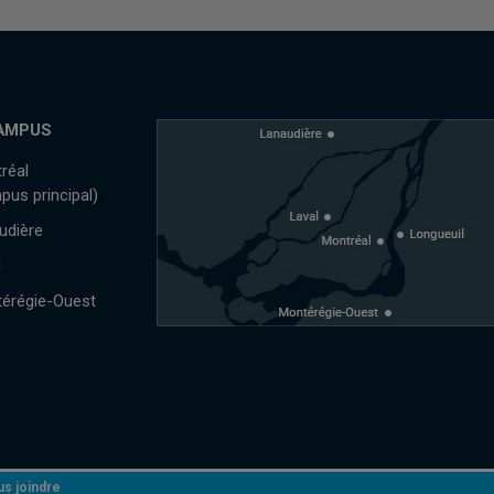
AMPUS
réal
pus principal)
udière
l
érégie-Ouest
s joindre