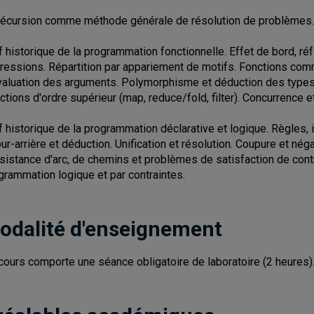
récursion comme méthode générale de résolution de problèmes.
f historique de la programmation fonctionnelle. Effet de bord, r
ressions. Répartition par appariement de motifs. Fonctions comm
valuation des arguments. Polymorphisme et déduction des types. 
ctions d'ordre supérieur (map, reduce/fold, filter). Concurrence 
f historique de la programmation déclarative et logique. Règles,
our-arrière et déduction. Unification et résolution. Coupure et né
sistance d'arc, de chemins et problèmes de satisfaction de con
grammation logique et par contraintes.
odalité d'enseignement
cours comporte une séance obligatoire de laboratoire (2 heures)