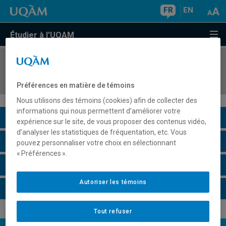
FR
EN
Étudier à l'UQAM
COURS
//
INF6200
Initiation à la recherche
Préférences en matière de témoins
Nous utilisons des témoins (cookies) afin de collecter des
informations qui nous permettent d’améliorer votre
Description du cours
expérience sur le site, de vous proposer des contenus vidéo,
d’analyser les statistiques de fréquentation, etc. Vous
Horaire - Été 2026
pouvez personnaliser votre choix en sélectionnant
« Préférences ».
Horaire - Automne 2026
Autoriser les témoins
Horaire - Hiver 2027
Tout refuser