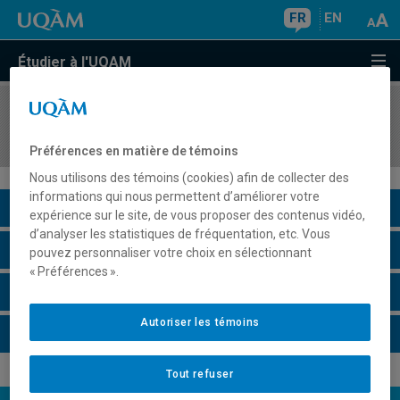
FR
EN
Étudier à l'UQAM
COURS
//
INF6200
Initiation à la recherche
Préférences en matière de témoins
Nous utilisons des témoins (cookies) afin de collecter des
informations qui nous permettent d’améliorer votre
Description du cours
expérience sur le site, de vous proposer des contenus vidéo,
d’analyser les statistiques de fréquentation, etc. Vous
Horaire - Été 2026
pouvez personnaliser votre choix en sélectionnant
« Préférences ».
Horaire - Automne 2026
Autoriser les témoins
Horaire - Hiver 2027
Tout refuser