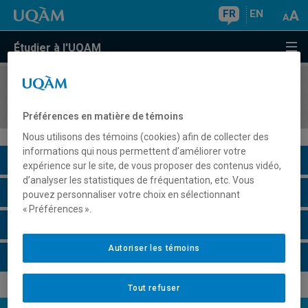
FR
EN
Étudier à l'UQAM
COURS
//
INF9813
Examen général
Préférences en matière de témoins
Nous utilisons des témoins (cookies) afin de collecter des
informations qui nous permettent d’améliorer votre
Description du cours
expérience sur le site, de vous proposer des contenus vidéo,
d’analyser les statistiques de fréquentation, etc. Vous
Horaire - Été 2026
pouvez personnaliser votre choix en sélectionnant
« Préférences ».
Horaire - Automne 2026
Autoriser les témoins
Horaire - Hiver 2027
Tout refuser