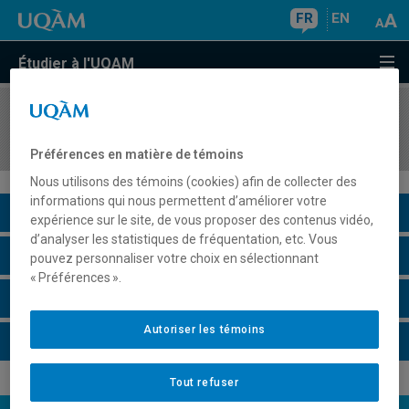
FR
EN
Étudier à l'UQAM
COURS
//
INM4702
Préparation au stage d'informatique II
Préférences en matière de témoins
Nous utilisons des témoins (cookies) afin de collecter des
informations qui nous permettent d’améliorer votre
Description du cours
expérience sur le site, de vous proposer des contenus vidéo,
d’analyser les statistiques de fréquentation, etc. Vous
Horaire - Été 2026
pouvez personnaliser votre choix en sélectionnant
« Préférences ».
Horaire - Automne 2026
Autoriser les témoins
Horaire - Hiver 2027
Tout refuser