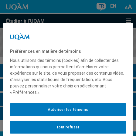
FR
EN
Étudier à l'UQAM
COURS
//
INM4702
Préparation au stage d'informatique II
Préférences en matière de témoins
Nous utilisons des témoins (cookies) afin de collecter des
informations qui nous permettent d’améliorer votre
Description du cours
expérience sur le site, de vous proposer des contenus vidéo,
d’analyser les statistiques de fréquentation, etc. Vous
Horaire - Été 2026
pouvez personnaliser votre choix en sélectionnant
« Préférences ».
Horaire - Automne 2026
Autoriser les témoins
Horaire - Hiver 2027
Tout refuser