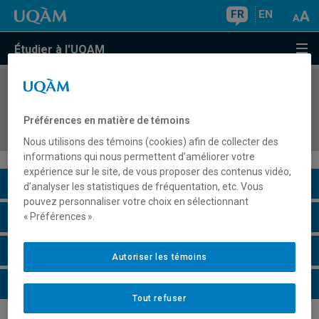
FR
EN
Étudier à l'UQAM
COURS
//
INT1031
Compétences orales en interprétation vers le
Préférences en matière de témoins
français
Nous utilisons des témoins (cookies) afin de collecter des
informations qui nous permettent d’améliorer votre
expérience sur le site, de vous proposer des contenus vidéo,
Description du cours
d’analyser les statistiques de fréquentation, etc. Vous
pouvez personnaliser votre choix en sélectionnant
Horaire - Été 2026
« Préférences ».
Horaire - Automne 2026
Autoriser les témoins
Horaire - Hiver 2027
Tout refuser