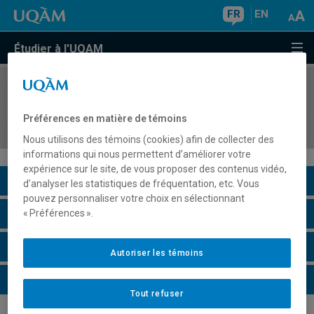
FR
EN
Étudier à l'UQAM
COURS
//
INT3810
Interprétation français-LSQ 2 : Évaluation
Préférences en matière de témoins
pratique et théorique
Nous utilisons des témoins (cookies) afin de collecter des
informations qui nous permettent d’améliorer votre
expérience sur le site, de vous proposer des contenus vidéo,
Description du cours
d’analyser les statistiques de fréquentation, etc. Vous
pouvez personnaliser votre choix en sélectionnant
Horaire - Été 2026
« Préférences ».
Horaire - Automne 2026
Autoriser les témoins
Horaire - Hiver 2027
Tout refuser