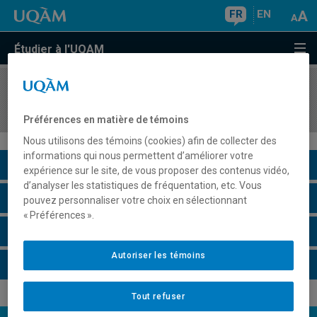
FR
EN
Étudier à l'UQAM
COURS
//
ITA1030
Introduction à la langue et à la culture italiennes
Préférences en matière de témoins
Nous utilisons des témoins (cookies) afin de collecter des
informations qui nous permettent d’améliorer votre
Description du cours
expérience sur le site, de vous proposer des contenus vidéo,
d’analyser les statistiques de fréquentation, etc. Vous
Horaire - Été 2026
pouvez personnaliser votre choix en sélectionnant
« Préférences ».
Horaire - Automne 2026
Autoriser les témoins
Horaire - Hiver 2027
Tout refuser