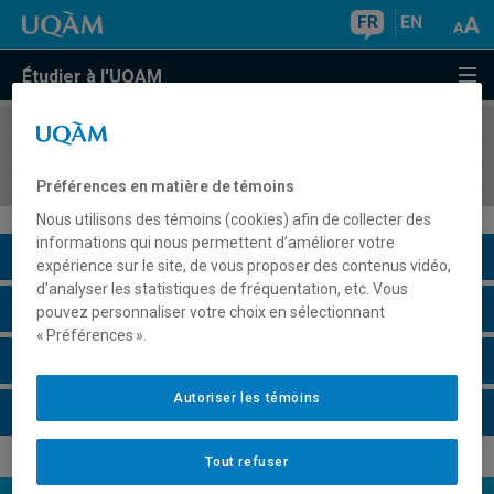
FR
EN
Étudier à l'UQAM
COURS
//
ITA1200
Italien I.B (A1.2)
Préférences en matière de témoins
Nous utilisons des témoins (cookies) afin de collecter des
informations qui nous permettent d’améliorer votre
Description du cours
expérience sur le site, de vous proposer des contenus vidéo,
d’analyser les statistiques de fréquentation, etc. Vous
Horaire - Été 2026
pouvez personnaliser votre choix en sélectionnant
« Préférences ».
Horaire - Automne 2026
Autoriser les témoins
Horaire - Hiver 2027
Tout refuser