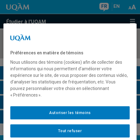
FR
EN
Étudier à l'UQAM
COURS
//
JPN1111
Le cinéma d'animation et d'horreur japonais
Préférences en matière de témoins
Nous utilisons des témoins (cookies) afin de collecter des
informations qui nous permettent d’améliorer votre
Description du cours
expérience sur le site, de vous proposer des contenus vidéo,
d’analyser les statistiques de fréquentation, etc. Vous
Horaire - Été 2026
pouvez personnaliser votre choix en sélectionnant
« Préférences ».
Horaire - Automne 2026
Autoriser les témoins
Horaire - Hiver 2027
Tout refuser