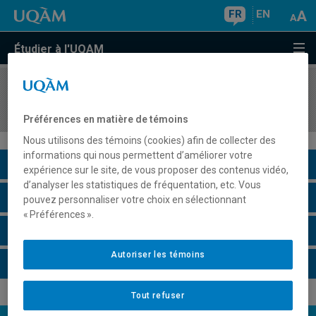
FR
EN
Étudier à l'UQAM
COURS
//
JUM463X
Concours interuniversitaire
Préférences en matière de témoins
Nous utilisons des témoins (cookies) afin de collecter des
informations qui nous permettent d’améliorer votre
Description du cours
expérience sur le site, de vous proposer des contenus vidéo,
d’analyser les statistiques de fréquentation, etc. Vous
Horaire - Été 2026
pouvez personnaliser votre choix en sélectionnant
« Préférences ».
Horaire - Automne 2026
Autoriser les témoins
Horaire - Hiver 2027
Tout refuser