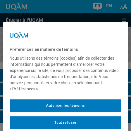
FR
EN
Étudier à l'UQAM
COURS
//
JUM5020
Clinique de droit international des droits de la
Préférences en matière de témoins
personne II
Nous utilisons des témoins (cookies) afin de collecter des
informations qui nous permettent d’améliorer votre
expérience sur le site, de vous proposer des contenus vidéo,
Description du cours
d’analyser les statistiques de fréquentation, etc. Vous
pouvez personnaliser votre choix en sélectionnant
Horaire - Été 2026
« Préférences ».
Horaire - Automne 2026
Autoriser les témoins
Horaire - Hiver 2027
Tout refuser