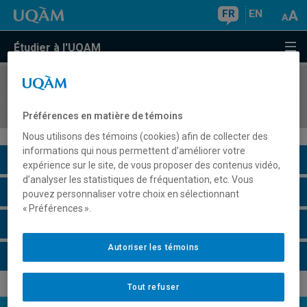
FR
EN
Étudier à l'UQAM
COURS
//
JUR2503
Introduction aux fondements du droit
Préférences en matière de témoins
Nous utilisons des témoins (cookies) afin de collecter des
informations qui nous permettent d’améliorer votre
Description du cours
expérience sur le site, de vous proposer des contenus vidéo,
d’analyser les statistiques de fréquentation, etc. Vous
Horaire - Été 2026
pouvez personnaliser votre choix en sélectionnant
« Préférences ».
Horaire - Automne 2026
Autoriser les témoins
Horaire - Hiver 2027
Tout refuser