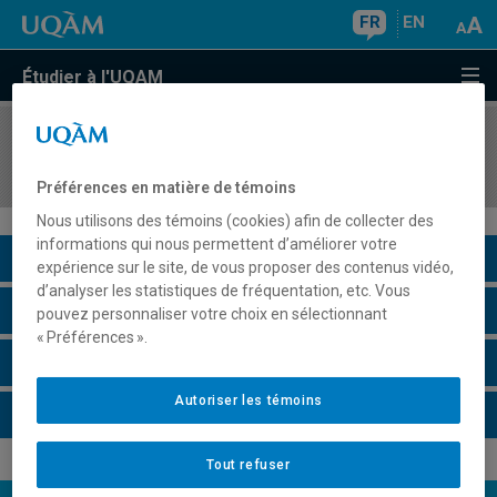
FR
EN
Étudier à l'UQAM
COURS
//
JUR2531
Droit administratif
Préférences en matière de témoins
Nous utilisons des témoins (cookies) afin de collecter des
informations qui nous permettent d’améliorer votre
Description du cours
expérience sur le site, de vous proposer des contenus vidéo,
d’analyser les statistiques de fréquentation, etc. Vous
Horaire - Été 2026
pouvez personnaliser votre choix en sélectionnant
« Préférences ».
Horaire - Automne 2026
Autoriser les témoins
Horaire - Hiver 2027
Tout refuser