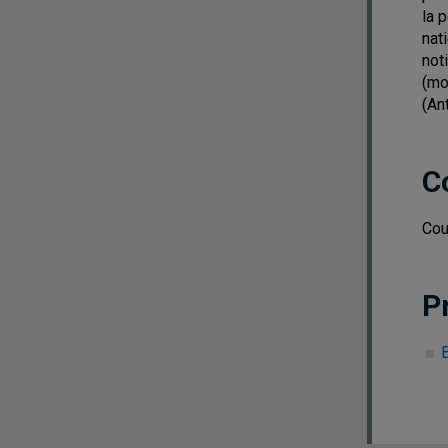
la 
nat
not
(mo
(An
C
Cou
P
B