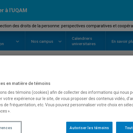
er à l'UQAM
ection des droits de la personne: perspectives comparatives et coopéra
Calendriers
Nos
campus
En savoir pl
ion
universitaires
OURS
//
JUR3050
-
La protection 
es en matière de témoins
personne: perspectives 
sons des témoins (cookies) afin de collecter des informations qui nous 
r votre expérience sur le site, de vous proposer des contenus vidéo, d’a
coopération
es de fréquentation, etc. Vous pouvez personnaliser votre choix en séle
ces ».
Description
Horaire - Été 2026
Horaire
érences
Autoriser les témoins
Tout