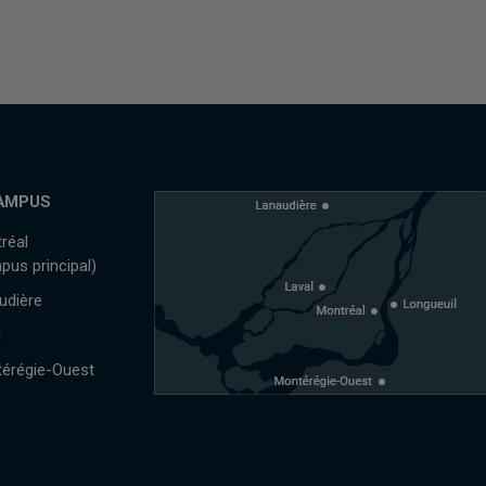
AMPUS
réal
pus principal)
udière
l
érégie-Ouest