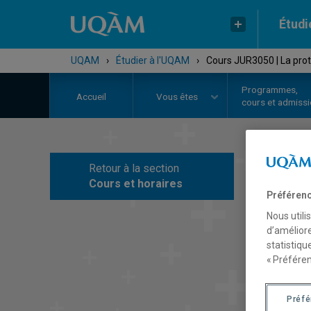
Étudi
UQAM
›
Étudier à l'UQAM
›
Cours JUR3050 | La prot
Programmes,
Accueil
Vous êtes
cours et admiss
Retour à la section
C
Cours et horaires
Préférenc
Nous utili
d’améliore
statistiqu
« Préféren
Préf