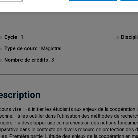
Cycle
: 1
Discipl
Type de cours
: Magistral
Nombre de crédits
: 3
escription
cours vise : - à initier les étudiants aux enjeux de la coopération 
sonne; - à les outiller dans l'utilisation des méthodes de recher
angers; - à développer une compréhension des notions fondamenta
parative dans le contexte de divers recours de protection des 
ties. Première partie: L'étude des enjeux de la coopération en ma