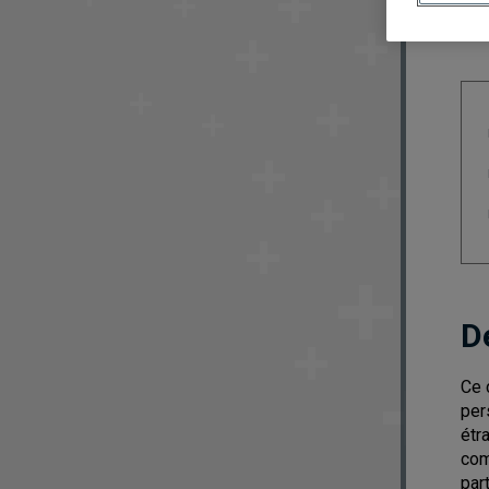
D
Ce 
per
étr
com
par