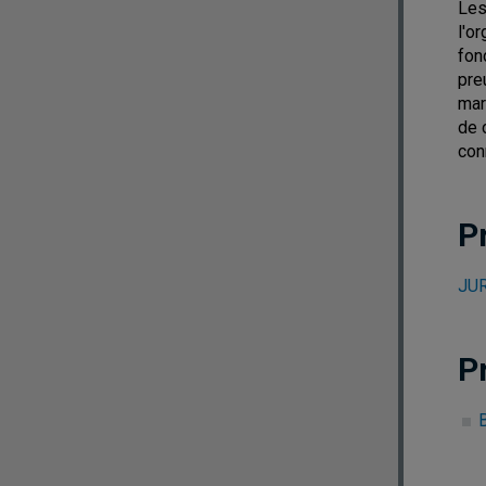
Les
l'o
fon
pre
mar
de 
con
P
JUR
P
B