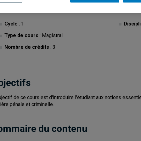
Cycle
: 1
Discipl
Type de cours
: Magistral
Nombre de crédits
: 3
bjectifs
bjectif de ce cours est d'introduire l'étudiant aux notions essent
ière pénale et criminelle.
ommaire du contenu