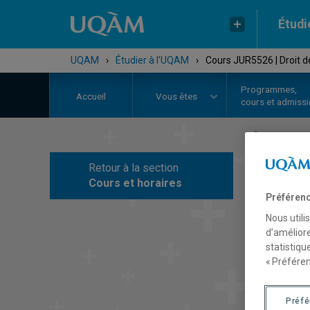
Étudi
UQAM
›
Étudier à l'UQAM
›
Cours JUR5526 | Droit d
Programmes,
Accueil
Vous êtes
cours et admiss
Retour à la section
C
Cours et horaires
Préférenc
Nous utili
d’améliore
statistiqu
« Préféren
Préf