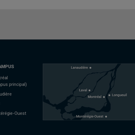
AMPUS
réal
pus principal)
udière
l
érégie-Ouest