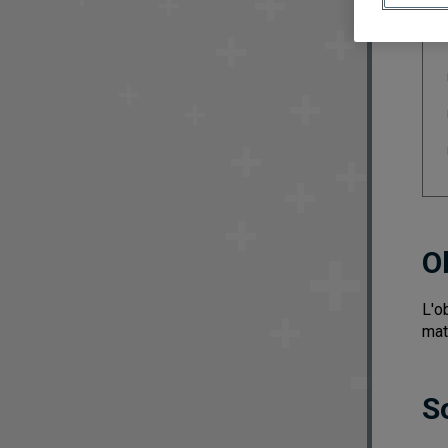
O
L'o
mat
S