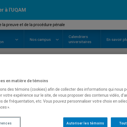
er à l'UQAM
e la preuve et de la procédure pénale
Calendriers
Nos
campus
En savoir pl
ion
universitaires
OURS
//
JUR5526
-
Droit de la pr
es en matière de témoins
pénale
sons des témoins (cookies) afin de collecter des informations qui nous 
r votre expérience sur le site, de vous proposer des contenus vidéo, d’a
es de fréquentation, etc. Vous pouvez personnaliser votre choix en séle
ces ».
Description
Horaire - Été 2026
Horaire
érences
Autoriser les témoins
Tout