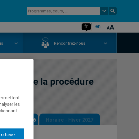
fr
en
us
Rencontrez-nous
euve et de la procédure
permettent
nalyser les
ctionnant
 - Automne 2026
Horaire - Hiver 2027
 refuser