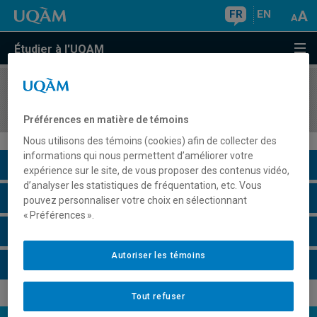
FR
EN
Étudier à l'UQAM
COURS
//
JUR5554
Droit des successions et des fiducies
Préférences en matière de témoins
Nous utilisons des témoins (cookies) afin de collecter des
informations qui nous permettent d’améliorer votre
Description du cours
expérience sur le site, de vous proposer des contenus vidéo,
d’analyser les statistiques de fréquentation, etc. Vous
Horaire - Été 2026
pouvez personnaliser votre choix en sélectionnant
« Préférences ».
Horaire - Automne 2026
Autoriser les témoins
Horaire - Hiver 2027
Tout refuser