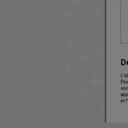
D
L'o
Étu
soc
app
et 