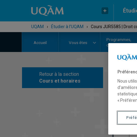
Étudi
UQAM
›
Étudier à l'UQAM
›
Cours JUR5585 | Droit 
Programmes,
Accueil
Vous êtes
cours et admiss
Préférenc
Retour à la section
C
Cours et horaires
Nous utili
d’améliore
statistiqu
« Préféren
Préf