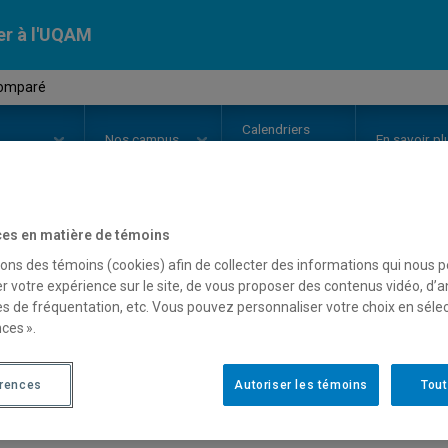
er à l'UQAM
comparé
Calendriers
Nos
campus
En savoir pl
ion
universitaires
es en matière de témoins
OURS
//
JUR5585
-
Droit compar
sons des témoins (cookies) afin de collecter des informations qui nous 
r votre expérience sur le site, de vous proposer des contenus vidéo, d’a
es de fréquentation, etc. Vous pouvez personnaliser votre choix en séle
ces ».
Description
Horaire - Été 2026
Horaire
érences
Autoriser les témoins
Tout