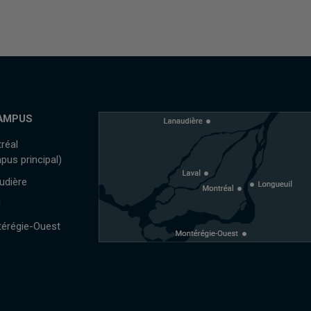
AMPUS
réal
pus principal)
udière
l
érégie-Ouest