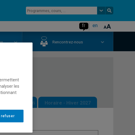
fr
en
us
Rencontrez-nous
é
permettent
nalyser les
ctionnant
 - Automne 2026
Horaire - Hiver 2027
 refuser