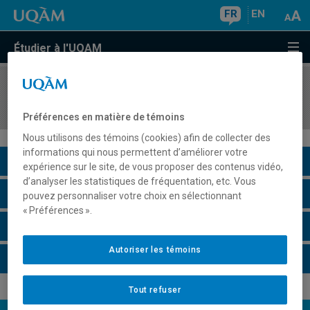
FR
EN
Étudier à l'UQAM
COURS
//
JUR6111
Droit et Intelligence artificielle
Préférences en matière de témoins
Nous utilisons des témoins (cookies) afin de collecter des
informations qui nous permettent d’améliorer votre
Description du cours
expérience sur le site, de vous proposer des contenus vidéo,
d’analyser les statistiques de fréquentation, etc. Vous
Horaire - Été 2026
pouvez personnaliser votre choix en sélectionnant
« Préférences ».
Horaire - Automne 2026
Autoriser les témoins
Horaire - Hiver 2027
Tout refuser