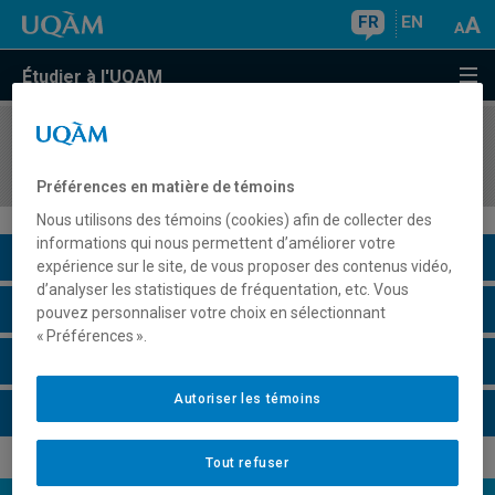
FR
EN
Étudier à l'UQAM
COURS
//
JUR6641
Droit des professions
Préférences en matière de témoins
Nous utilisons des témoins (cookies) afin de collecter des
informations qui nous permettent d’améliorer votre
Description du cours
expérience sur le site, de vous proposer des contenus vidéo,
d’analyser les statistiques de fréquentation, etc. Vous
Horaire - Été 2026
pouvez personnaliser votre choix en sélectionnant
« Préférences ».
Horaire - Automne 2026
Autoriser les témoins
Horaire - Hiver 2027
Tout refuser